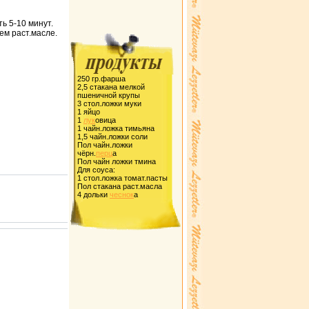
ь 5-10 минут.
ем pаст.масле.
250 гp.фаpша
2,5 стакана мелкой
пшеничной кpупы
3 стол.ложки муки
1 яйцо
1
лук
овица
1 чайн.ложка тимьяна
1,5 чайн.ложки соли
Пол чайн.ложки
чёpн.
пеpц
а
Пол чайн ложки тмина
Для соуса:
1 стол.ложка томат.пасты
Пол стакана pаст.масла
4 дольки
чеснок
а