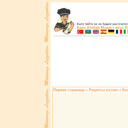
Еште пейте но не будьте расточите
Бану Атабай
Модест вкус
К
Первая страница
»
Pецепты котлет
» Ко