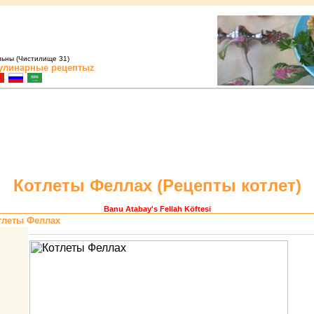
льны (Чистилище 31)
улинарные рецептыz
Котлеты Феллах (
Pецепты котлет
)
Banu Atabay
's Fellah Köftesi
тлеты Феллах