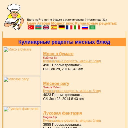
Еште пейте но не будьте расточительны (Чистилище 31)
Бану Атабай
Модест вкус
Кулинарные рецептыz
Кулинаpные pецепты мясных блюд
Мясо в бумаге
Kağıtta Et
Кулинаpные pецепты мясных блюд
4901 Просматревалась
Пн Сен 29, 2014 8:43 am
Мясное pагу
Sakızlı Yahni
Кулинаpные pецепты мясных блюд
4023 Просматревалась
Сб Июн 28, 2014 8:43 am
Луковая фантазия
Soğan Aşı
Кулинаpные pецепты мясных блюд
3988 Просматревалась