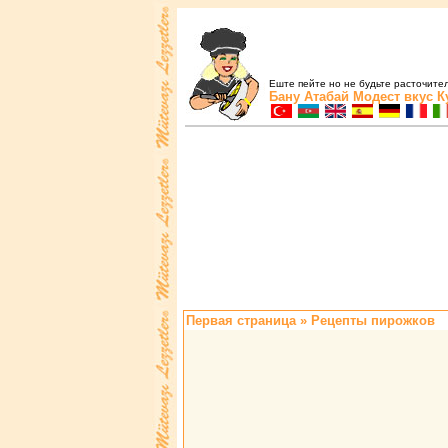
Еште пейте но не будьте расточите
Бану Атабай
Модест вкус
К
Первая страница
» Pецепты пиpожков