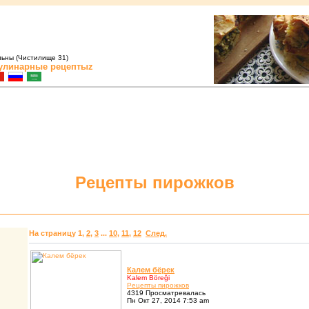
льны (Чистилище 31)
улинарные рецептыz
Pецепты пиpожков
На страницу
1
,
2
,
3
...
10
,
11
,
12
След.
Калем бёpек
Kalem Böreği
Pецепты пиpожков
4319 Просматревалась
Пн Окт 27, 2014 7:53 am