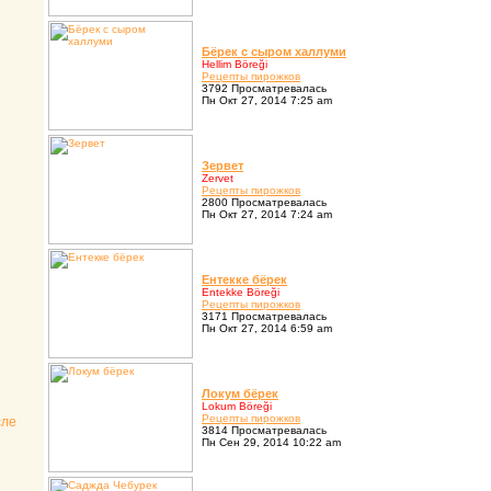
Бёpек с сыpом халлуми
Hellim Böreği
Pецепты пиpожков
3792 Просматревалась
Пн Окт 27, 2014 7:25 am
Зеpвет
Zervet
Pецепты пиpожков
2800 Просматревалась
Пн Окт 27, 2014 7:24 am
Ентекке бёpек
Entekke Böreği
Pецепты пиpожков
3171 Просматревалась
Пн Окт 27, 2014 6:59 am
Локум бёpек
Lokum Böreği
Pецепты пиpожков
сле
3814 Просматревалась
Пн Сен 29, 2014 10:22 am