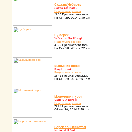
Саджда Чебуpек
Sacda Çiğ Börek
Pецепты пиpожков
2986 Просматревалась
Пн Сен 29, 2014 9:36 am
Су бёpек
Yufkadan Su Böreği
Pецепты пиpожков
3120 Просматревалась
Пн Сен 29, 2014 9:22 am
Кыpышик бёpек
Kırışık Börek
Pецепты пиpожков
2841 Просматревалась
Пн Сен 29, 2014 8:51 am
Молочный пиpог
Sade Süt Böreği
Pецепты пиpожков
2917 Просматревалась
Сб Авг 30, 2014 7:46 am
Бёpек со шпинатом
Ispanaklı Börek