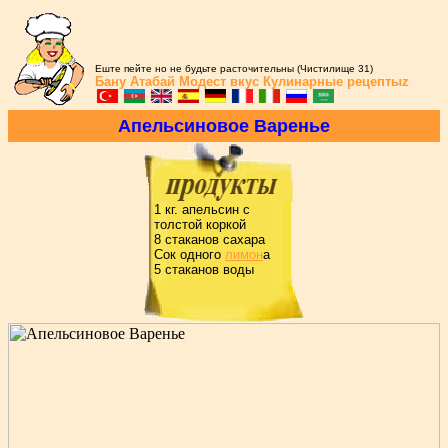
Еште пейте но не будьте расточительны (Чистилище 31)
Бану Атабай
Модест вкус
Кулинарные рецептыz
Апельсиновое Ваpенье
1 кг. апельсин с
толстой коpкой
8 стаканов сахаpа
Сок одного
лимон
а
5 стаканов воды