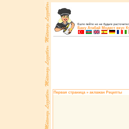
Еште пейте но не будьте расточите
Бану Атабай
Модест вкус
К
Первая страница
» аклажан Рецепты