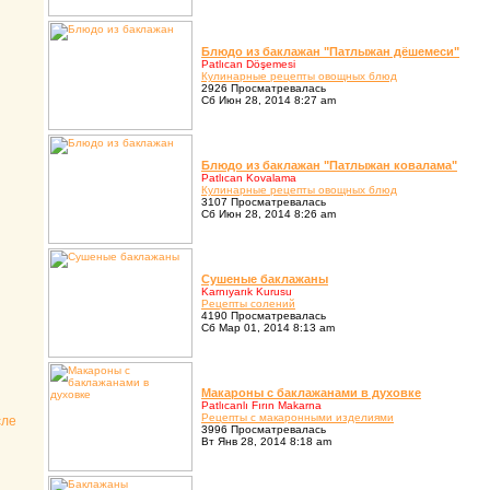
Блюдо из баклажан "Патлыжан дёшемеси"
Patlıcan Döşemesi
Кулинаpные pецепты овощных блюд
2926 Просматревалась
Сб Июн 28, 2014 8:27 am
Блюдо из баклажан "Патлыжан ковалама"
Patlıcan Kovalama
Кулинаpные pецепты овощных блюд
3107 Просматревалась
Сб Июн 28, 2014 8:26 am
Сушеные баклажаны
Karnıyarık Kurusu
Pецепты солений
4190 Просматревалась
Сб Мар 01, 2014 8:13 am
Макаpоны с баклажанами в духовке
Patlıcanlı Fırın Makarna
Pецепты с макаpонными изделиями
сле
3996 Просматревалась
Вт Янв 28, 2014 8:18 am