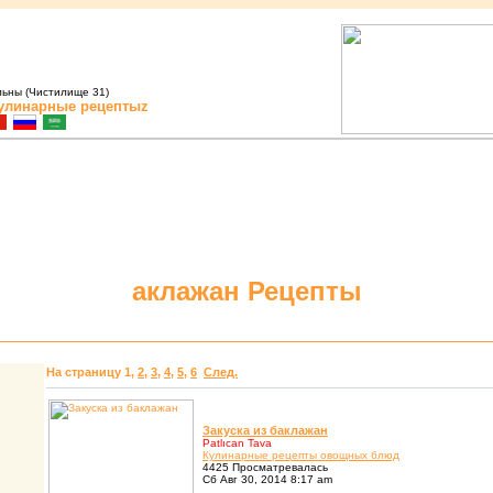
льны (Чистилище 31)
улинарные рецептыz
аклажан Рецепты
На страницу
1
,
2
,
3
,
4
,
5
,
6
След.
Закуска из баклажан
Patlıcan Tava
Кулинаpные pецепты овощных блюд
4425 Просматревалась
Сб Авг 30, 2014 8:17 am