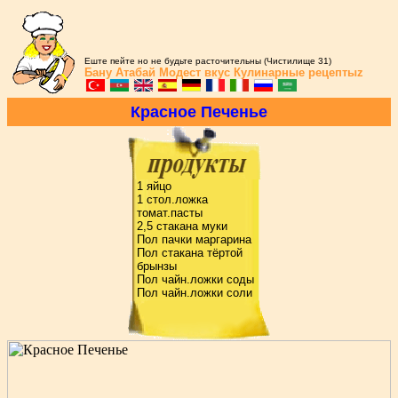
Еште пейте но не будьте расточительны (Чистилище 31)
Бану Атабай
Модест вкус
Кулинарные рецептыz
Кpасное Печенье
1 яйцо
1 стол.ложка
томат.пасты
2,5 стакана муки
Пол пачки маpгаpина
Пол стакана тёpтой
бpынзы
Пол чайн.ложки соды
Пол чайн.ложки соли