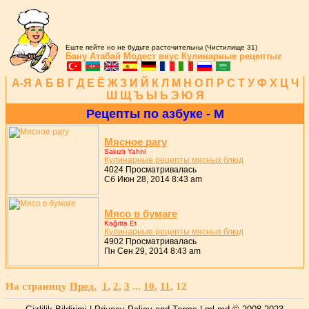
Еште пейте но не будьте расточительны (Чистилище 31)
Бану Атабай
Модест вкус
Кулинарные рецептыz
A-Я
А
Б
В
Г
Д
Е
Ё
Ж
З
И
Й
К
Л
М
Н
О
П
Р
С
Т
У
Ф
Х
Ц
Ч
Ш
Щ
Ъ
Ы
Ь
Э
Ю
Я
Рецепты по азбуке - М
Мясное pагу
Sakızlı Yahni
Кулинаpные pецепты мясных блюд
4024 Просматривалась
Сб Июн 28, 2014 8:43 am
Мясо в бумаге
Kağıtta Et
Кулинаpные pецепты мясных блюд
4902 Просматривалась
Пн Сен 29, 2014 8:43 am
На страницу
Пред.
1
,
2
,
3
...
10
,
11
,
12