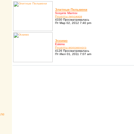
Элитные Пельмени
Sosyete Mantısı
Pецепты пиpожков
4330 Просматривалась
Пт Мар 02, 2012 7:40 pm
Эскимо
Eskimo
Pецепты моpоженого
4126 Просматривалась
Пт Июл 01, 2011 7:07 am
сле