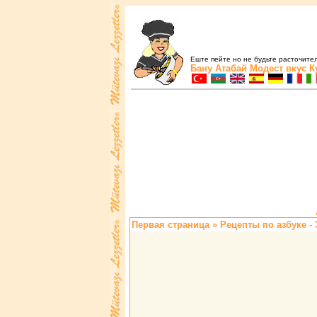
Еште пейте но не будьте расточите
Бану Атабай
Модест вкус
К
Первая страница
» Рецепты по азбуке - 