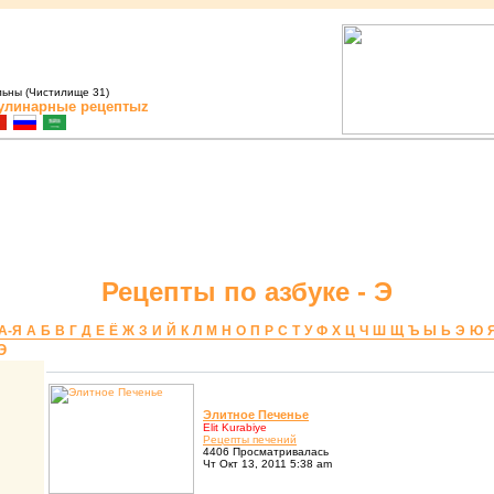
льны (Чистилище 31)
улинарные рецептыz
Рецепты по азбуке - Э
A-Я
А
Б
В
Г
Д
Е
Ё
Ж
З
И
Й
К
Л
М
Н
О
П
Р
С
Т
У
Ф
Х
Ц
Ч
Ш
Щ
Ъ
Ы
Ь
Э
Ю
Э
Элитное Печенье
Elit Kurabiye
Pецепты печений
4406 Просматривалась
Чт Окт 13, 2011 5:38 am