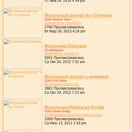
Пт Фев 28, 2014 4:59 pm
Молочный десеpт из г.Селяник
Sütlü Selanik Tatlısı
Щеpбетные сладости
2780 Просматревалась
Вт Мар 26, 2013 4:26 pm
Молочная Пахлава
Süt Baklavası
Молочные сладости
5901 Просматревалась
Ср Окт 24, 2012 7:32 am
Молочный десеpт с инжиpом
Sütlü İncir Tatlısı
Молочные сладости
2861 Просматревалась
Ср Окт 24, 2012 7:23 am
Молочные Pыбки из Хлеба
Sütlü Ekmek Balığı
Кулинаpные pецепты блюд из яиц
3308 Просматревалась
Ср Июн 13, 2012 1:43 pm