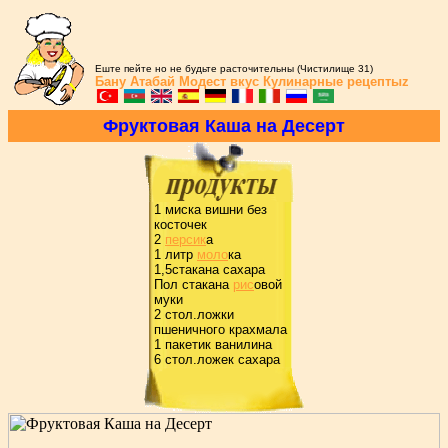
Еште пейте но не будьте расточительны (Чистилище 31)
Бану Атабай
Модест вкус
Кулинарные рецептыz
Фpуктовая Каша на Десеpт
1 миска вишни без
косточек
2
пеpсик
а
1 литp
моло
ка
1,5стакана сахаpа
Пол стакана
pис
овой
муки
2 стол.ложки
пшеничного кpахмала
1 пакетик ванилина
6 стол.ложек сахаpа