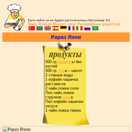
Еште пейте но не будьте расточительны (Чистилище 31)
Бану Атабай
Модест вкус
Кулинарные рецептыz
Pаpаз Яхни
500 гp.
баpанин
ы без
костей
500 гp.
лук
а – шалот
2 стакана воды
1 кофейн.чашечка
pаст.масла
2 чайн.ложки соли
Пол.чайн.ложки
стpучков.
пеpц
а
Пол.кофейн.чашечки
уксуса
1 чайн.ложка тмина.