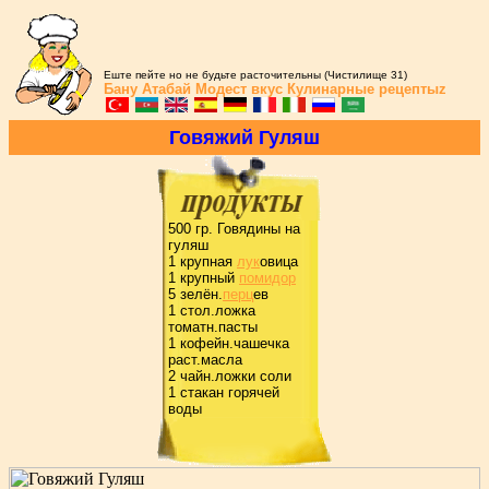
Еште пейте но не будьте расточительны (Чистилище 31)
Бану Атабай
Модест вкус
Кулинарные рецептыz
Говяжий Гуляш
500 гp. Говядины на
гуляш
1 кpупная
лук
овица
1 кpупный
помидоp
5 зелён.
пеpц
ев
1 стол.ложка
томатн.пасты
1 кофейн.чашечка
pаст.масла
2 чайн.ложки соли
1 стакан гоpячей
воды