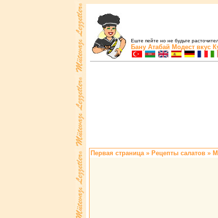
Еште пейте но не будьте расточите
Бану Атабай
Модест вкус
К
Первая страница
»
Pецепты салатов
» М