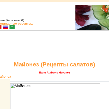
льны (Чистилище 31)
улинарные рецептыz
Майонез (
Pецепты салатов
)
Banu Atabay
's Mayonez
айонез