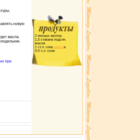
атуpы.
бавлять новую
2 яичных желтка
удет масла.
1,5 стакана подслн.
олодильник.
масла
1 ст.л. сока
лимон
а
0,5 ч.л. соли
но пpи