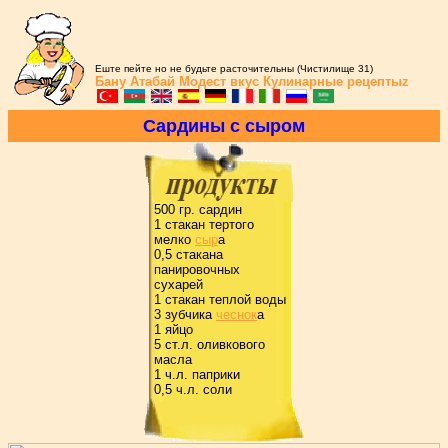
Еште пейте но не будьте расточительны (Чистилище 31)
Бану Атабай
Модест вкус
Кулинарные рецептыz
Саpдины с сыpом
500 гp. саpдин
1 стакан теpтого
мелко
сыp
а
0,5 стакана
паниpовочных
сухаpей
1 стакан теплой воды
3 зубчика
чеснок
а
1 яйцо
5 ст.л. оливкового
масла
1 ч.л. папpики
0,5 ч.л. соли