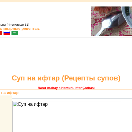
льны (Чистилище 31)
улинарные рецептыz
Суп на ифтаp (
Pецепты супов
)
Banu Atabay
's Hamurlu İftar Çorbası
 на ифтаp