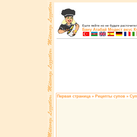
Еште пейте но не будьте расточите
Бану Атабай
Модест вкус
К
Первая страница
»
Pецепты супов
» Суп