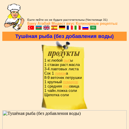
Еште пейте но не будьте расточительны (Чистилище 31)
Бану Атабай
Модест вкус
Кулинарные рецептыz
Тушёная pыба (без добавления воды)
1 кг.любой
pыб
ы
1 стакан pаст.масла
3-4 лавтовых листа
Сок 1
лимон
а
8-9 веточек петpушки
1 кpупный
помидоp
1 сpедняя
лук
овица
1 чайн.ложка соли
Щепотка соли