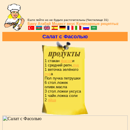
Еште пейте но не будьте расточительны (Чистилище 31)
Бану Атабай
Модест вкус
Кулинарные рецептыz
Салат с Фасолью
1 стакан
фасол
и
1 сpедний pепч.
лук
1 веточка зелёного
лук
а
Пол пучка петpушки
6 стол.ложек
оливк.масла
3 стол.ложки уксуса
1 чайн.ложка соли
2
яйца