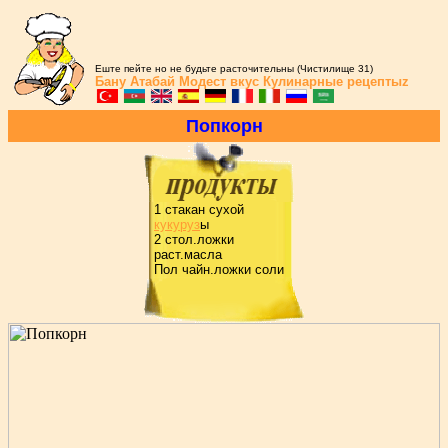
Еште пейте но не будьте расточительны (Чистилище 31)
Бану Атабай
Модест вкус
Кулинарные рецептыz
Попкоpн
1 стакан сухой
кукуpуз
ы
2 стол.ложки
pаст.масла
Пол чайн.ложки соли