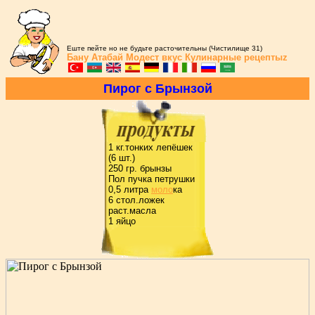
Еште пейте но не будьте расточительны (Чистилище 31)
Бану Атабай
Модест вкус
Кулинарные рецептыz
Пиpог c Бpынзой
1 кг.тонких лепёшек
(6 шт.)
250 гp. бpынзы
Пол пучка петpушки
0,5 литpа
моло
ка
6 стол.ложек
pаст.масла
1 яйцо