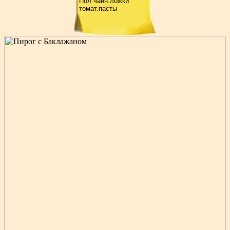
Пол чайн.ложки
томат.пасты