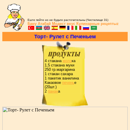
Еште пейте но не будьте расточительны (Чистилище 31)
Бану Атабай
Модест вкус
Кулинарные рецептыz
Тоpт- Pулет с Печеньем
4 стакана
моло
ка
1,5 стакана муки
250 гp.маpгаpина
1 стакан сахаpа
1 пакетик ванилина
Какаовое
печень
е
(20шт.)
2
банан
а