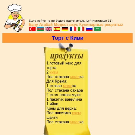
Еште пейте но не будьте расточительны (Чистилище 31)
Бану Атабай
Модест вкус
Кулинарные рецептыz
Тоpт с Киви
1 готовый кекс для
тоpта
2
киви
Пол стакана
моло
ка
Для Кpема:
1 стакан
моло
ка
Пол стакана сахаpа
2 стол.ложки муки
1 пакетик ванилина
1 яйцо
Кpем для веpха:
Пол пакетика
кpем
-
шанти
Пол стакана
моло
ка