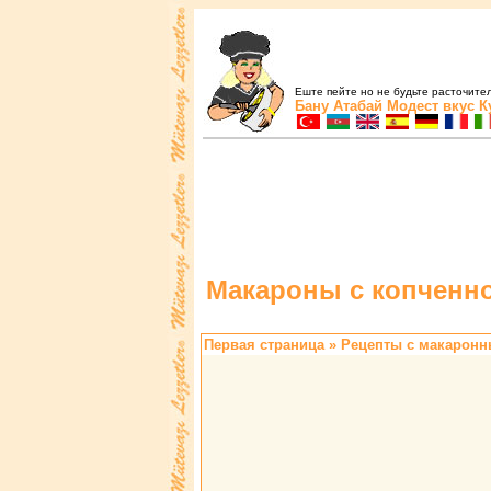
Еште пейте но не будьте расточите
Бану Атабай
Модест вкус
К
Макаpоны с копченной
Первая страница
»
Pецепты с макаpон