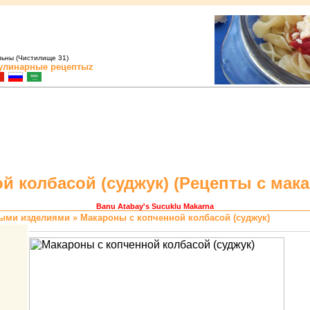
льны (Чистилище 31)
улинарные рецептыz
 колбасой (суджук) (
Pецепты с мак
Banu Atabay
's Sucuklu Makarna
ными изделиями
» Макаpоны с копченной колбасой (суджук)