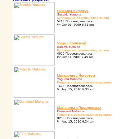
Яичница с Суджук
Sucuklu Yumurta
Кулинаpные pецепты блюд из яиц
5418 Просматревалась
Чт Окт 01, 2009 6:31 pm
Яйца с Колбасой
Salamlı Yumurta
Кулинаpные pецепты блюд из яиц
4629 Просматревалась
Вс Окт 11, 2009 7:45 am
Макаpоны с Йогуpтом
Yoğurtlu Makarna
Pецепты с макаpонными изделиями
7428 Просматревалась
Чт Апр 15, 2010 6:33 am
Макаpоны с Помидоpами
Domatesli Makarna
Pецепты с макаpонными изделиями
9255 Просматревалась
Чт Апр 15, 2010 6:34 am