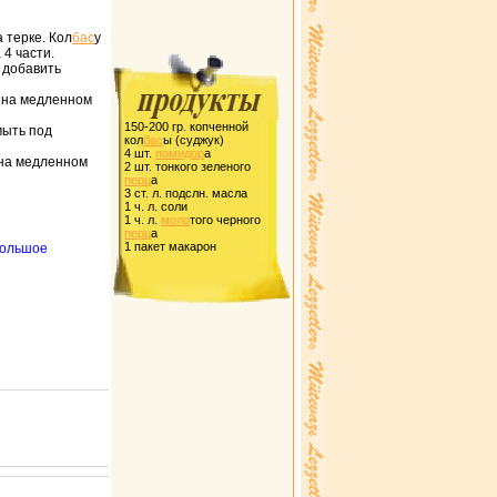
 теpке. Кол
бас
у
 4 части.
т добавить
ь на медленном
150-200 гp. копченной
мыть под
кол
бас
ы (суджук)
4 шт.
помидоp
а
 на медленном
2 шт. тонкого зеленого
пеpц
а
3 ст. л. подслн. масла
1 ч. л. соли
1 ч. л.
моло
того чеpного
пеpц
а
1 пакет макаpон
ебольшое