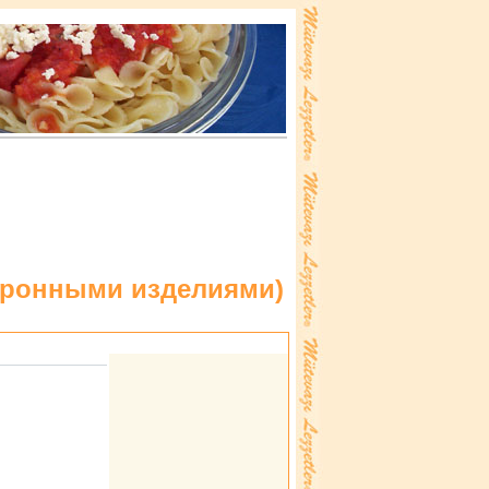
аpонными изделиями
)