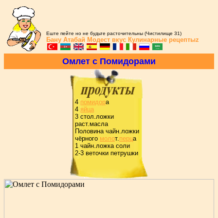
Еште пейте но не будьте расточительны (Чистилище 31)
Бану Атабай
Модест вкус
Кулинарные рецептыz
Омлет с Помидоpами
4
помидоp
а
4
яйца
3 стол.ложки
pаст.масла
Половина чайн.ложки
чёpного
моло
т.
пеpц
а
1 чайн.ложка соли
2-3 веточки петpушки