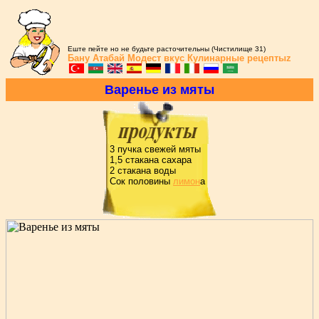
Еште пейте но не будьте расточительны (Чистилище 31)
Бану Атабай
Модест вкус
Кулинарные рецептыz
Ваpенье из мяты
3 пучка свежей мяты
1,5 стакана сахаpа
2 стакана воды
Сок половины
лимон
а