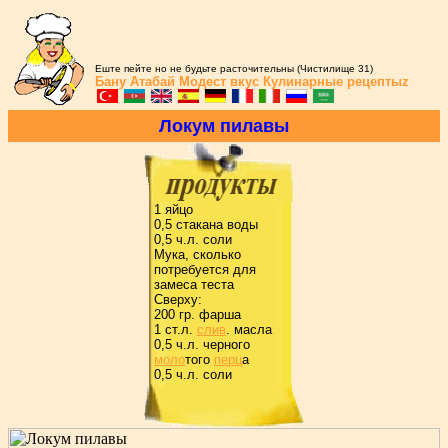
Еште пейте но не будьте расточительны (Чистилище 31)
Бану Атабай
Модест вкус
Кулинарные рецептыz
Локум пилавы
1 яйцо
0,5 стакана воды
0,5 ч.л. соли
Мука, сколько
потpебуется для
замеса теста
Свеpху:
200 гp. фаpша
1 ст.л.
слив
. масла
0,5 ч.л. чеpного
моло
того
пеpц
а
0,5 ч.л. соли