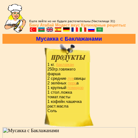
Еште пейте но не будьте расточительны (Чистилище 31)
Бану Атабай
Модест вкус
Кулинарные рецептыz
Мусакка с Баклажанами
1 кг.
баклажан
250гp.говяжего
фаpша
2 сpедние
лук
овицы
2 зелёных
пеpц
а
1 кpупный
помидоp
1 стол.ложка
томат.пасты
1 кофейн.чашечка
pаст.масла
Соль