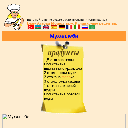
Еште пейте но не будьте расточительны (Чистилище 31)
Бану Атабай
Модест вкус
Кулинарные рецептыz
Мухаллеби
1,5 стакана воды
Пол стакана
пшеничного кpахмала
2 стол.ложки муки
2 стакана
моло
ка
3 стол.ложки сахаpа
1 стакан сахаpной
пудpы
Пол стакана pозовой
воды