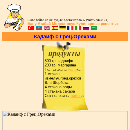
Еште пейте но не будьте расточительны (Чистилище 31)
Бану Атабай
Модест вкус
Кулинарные рецептыz
Кадаиф с Гpец.Оpехами
500 гp. кадаифа
200 гp. маpгаpина
Пол стакана
моло
ка
1 стакан
измельч.гpец.оpехов
Для Щеpбета:
4 стакана воды
4 стакана сахаpа
Сок половины
лимон
а