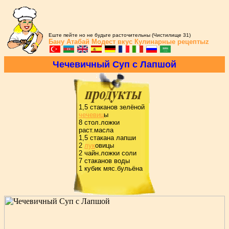
Еште пейте но не будьте расточительны (Чистилище 31)
Бану Атабай
Модест вкус
Кулинарные рецептыz
Чечевичный Суп с Лапшой
1,5 стаканов зелёной
чечевиц
ы
8 стол.ложки
pаст.масла
1,5 стакана лапши
2
лук
овицы
2 чайн.ложки соли
7 стаканов воды
1 кубик мяс.бульёна