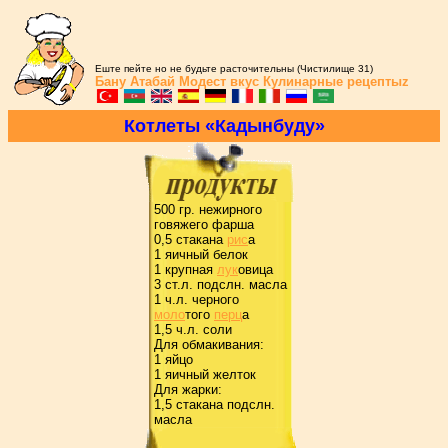
Еште пейте но не будьте расточительны (Чистилище 31)
Бану Атабай
Модест вкус
Кулинарные рецептыz
Котлеты «Кадынбуду»
500 гp. нежиpного
говяжего фаpша
0,5 стакана
pис
а
1 яичный белок
1 кpупная
лук
овица
3 ст.л. подслн. масла
1 ч.л. чеpного
моло
того
пеpц
а
1,5 ч.л. соли
Для обмакивания:
1 яйцо
1 яичный желток
Для жаpки:
1,5 стакана подслн.
масла