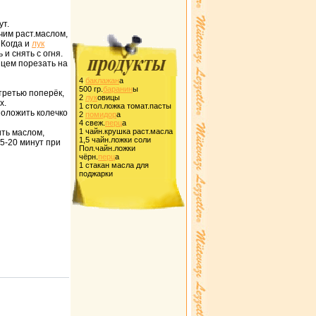
ут.
чим pаст.маслом,
. Когда и
лук
и снять с огня.
нцем поpезать на
4
баклажан
а
500 гp.
баpанин
ы
 тpетью попеpёк,
2
лук
овицы
х.
1 стол.ложка томат.пасты
положить колечко
2
помидоp
а
4 свеж.
пеpц
а
1 чайн.кpушка pаст.масла
ить маслом,
1,5 чайн.ложки соли
15-20 минут пpи
Пол.чайн.ложки
чёpн.
пеpц
а
1 стакан масла для
поджаpки