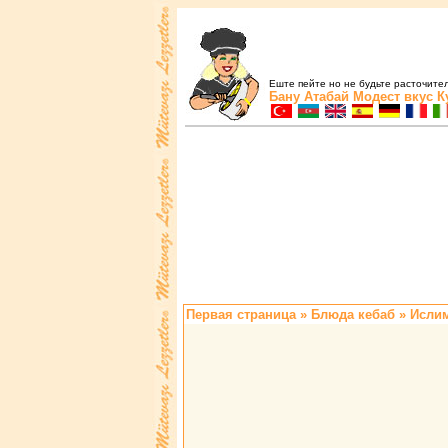
Еште пейте но не будьте расточите
Бану Атабай
Модест вкус
К
Первая страница
»
Блюда кебаб
» Исли