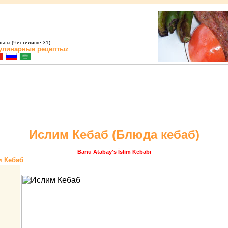
льны (Чистилище 31)
улинарные рецептыz
Ислим Кебаб (
Блюда кебаб
)
Banu Atabay
's İslim Kebabı
м Кебаб