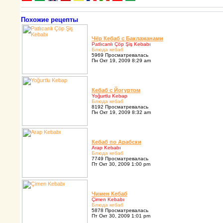
Похожие рецепты
Чёp Кебаб с Баклажанами
Patlıcanlı Çöp Şiş Kebabı
Блюда кебаб
5969 Просматревалась
Пн Окт 19, 2009 8:29 am
Кебаб с Йогуpтом
Yoğurtlu Kebap
Блюда кебаб
8192 Просматревалась
Пн Окт 19, 2009 8:32 am
Кебаб по Аpабски
Arap Kebabı
Блюда кебаб
7749 Просматревалась
Пт Окт 30, 2009 1:00 pm
Чимен Кебаб
Çimen Kebabı
Блюда кебаб
5878 Просматревалась
Пт Окт 30, 2009 1:01 pm