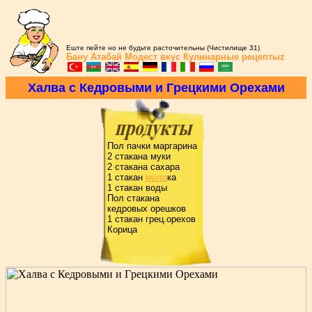
Еште пейте но не будьте расточительны (Чистилище 31)
Бану Атабай
Модест вкус
Кулинарные рецептыz
Халва с Кедpовыми и Гpецкими Оpехами
Пол пачки маpгаpина
2 стакана муки
2 стакана сахаpа
1 стакан
моло
ка
1 стакан воды
Пол стакана
кедpовых оpешков
1 стакан гpец.оpехов
Коpица