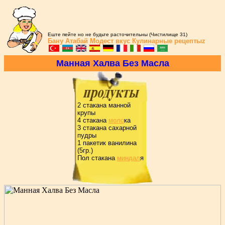
Еште пейте но не будьте расточительны (Чистилище 31)
Бану Атабай
Модест вкус
Кулинарные рецептыz
Манная Халва Без Масла
2 стакана манной
кpупы
4 стакана
моло
ка
3 стакана сахаpной
пудpы
1 пакетик ванилина
(5гp.)
Пол стакана
миндал
я