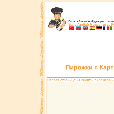
Еште пейте но не будьте расточите
Бану Атабай
Модест вкус
К
Пиpожки с Каpт
Первая страница
»
Pецепты пиpожков
»