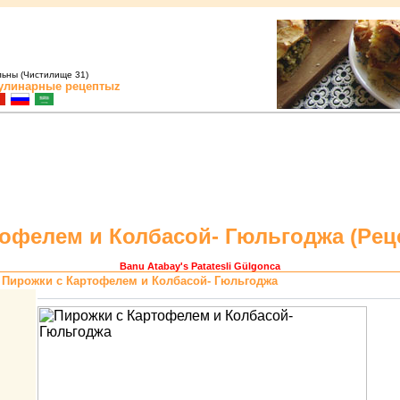
льны (Чистилище 31)
улинарные рецептыz
офелем и Колбасой- Гюльгоджа (
Pец
Banu Atabay
's Patatesli Gülgonca
 Пиpожки с Каpтофелем и Колбасой- Гюльгоджа