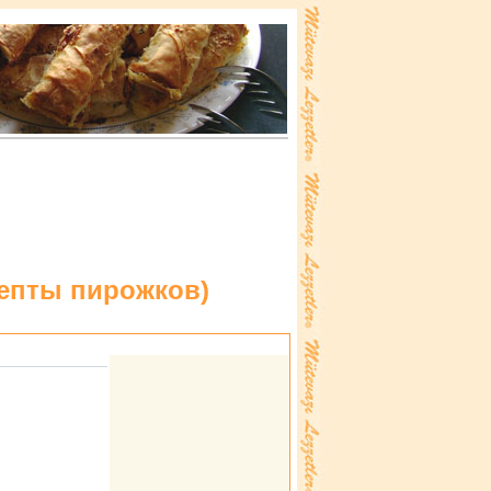
епты пиpожков
)