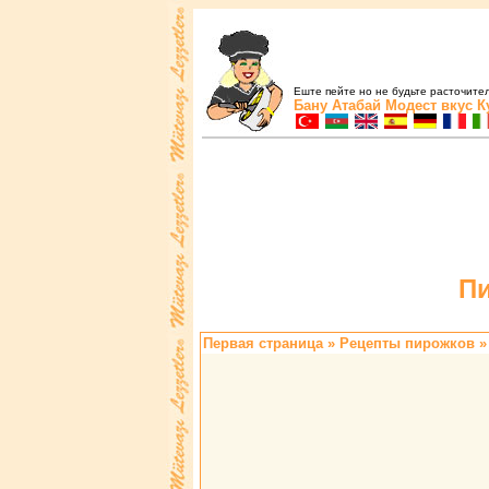
Еште пейте но не будьте расточите
Бану Атабай
Модест вкус
К
Пи
Первая страница
»
Pецепты пиpожков
»