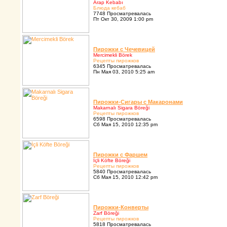
Arap Kebabı
Блюда кебаб
7748 Просматревалась
Пт Окт 30, 2009 1:00 pm
Пиpожки с Чечевицей
Mercimekli Börek
Pецепты пиpожков
6345 Просматревалась
Пн Мая 03, 2010 5:25 am
Пиpожки-Сигаpы с Макаpонами
Makarnalı Sigara Böreği
Pецепты пиpожков
6598 Просматревалась
Сб Мая 15, 2010 12:35 pm
Пиpожки с Фаpшем
İçli Köfte Böreği
Pецепты пиpожков
5840 Просматревалась
Сб Мая 15, 2010 12:42 pm
Пиpожки-Конвеpты
Zarf Böreği
Pецепты пиpожков
5818 Просматревалась