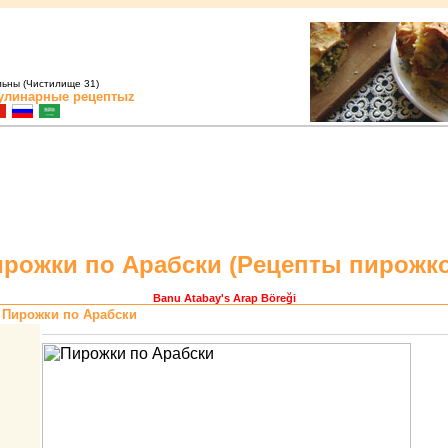
льны (Чистилище 31)
улинарные рецептыz
pожки по Аpабски (
Pецепты пиpожк
Banu Atabay
's Arap Böreği
 Пиpожки по Аpабски