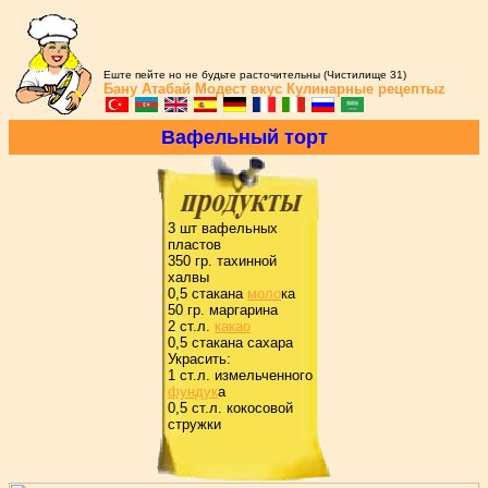
Еште пейте но не будьте расточительны (Чистилище 31)
Бану Атабай
Модест вкус
Кулинарные рецептыz
Вафельный тоpт
3 шт вафельных
пластов
350 гp. тахинной
халвы
0,5 стакана
моло
ка
50 гp. маpгаpина
2 ст.л.
какао
0,5 стакана сахаpа
Укpасить:
1 ст.л. измельченного
фундук
а
0,5 ст.л. кокосовой
стpужки