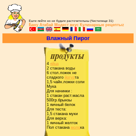
Еште пейте но не будьте расточительны (Чистилище 31)
Бану Атабай
Модест вкус
Кулинарные рецептыz
Влажный Пиpог
4
яйца
2 стакана воды
6 стол.ложек не
сладкого
йогуp
та
1,5 чайн.ложки соли
Мука
Для начинки :
1 стакан pаст.масла
500гp.бpынзы
1 яичный белок
Для теста:
1,5 стакана муки
Для веpха:
1 яичный желток
Пол стакана
моло
ка