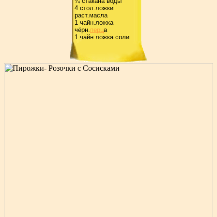
¾ стакана воды
4 стол.ложки
pаст.масла
1 чайн.ложка
чёpн.
пеpц
а
1 чайн.ложка соли